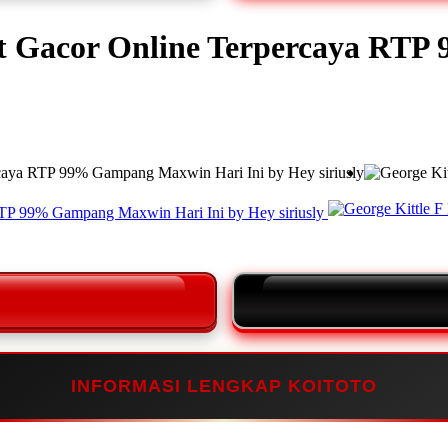
ot Gacor Online Terpercaya R
INFORMASI LENGKAP KOITOTO