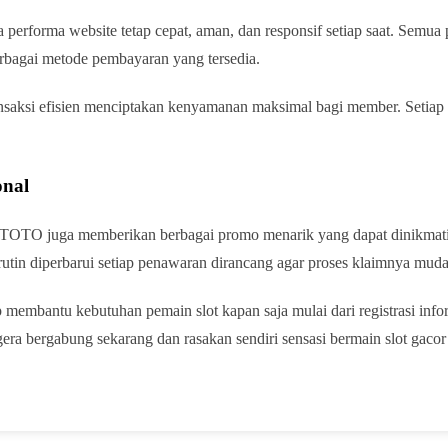
orma website tetap cepat, aman, dan responsif setiap saat. Semua pros
erbagai metode pembayaran yang tersedia.
nsaksi efisien menciptakan kenyamanan maksimal bagi member. Setiap ak
onal
TOTO juga memberikan berbagai promo menarik yang dapat dinikmati
rutin diperbarui setiap penawaran dirancang agar proses klaimnya mud
iap membantu kebutuhan pemain slot kapan saja mulai dari registrasi inf
ra bergabung sekarang dan rasakan sendiri sensasi bermain slot gacor