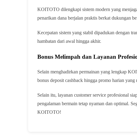
KOITOTO dilengkapi sistem modern yang menjaga perf
penarikan dana berjalan praktis berkat dukungan b
Kecepatan sistem yang stabil dipadukan dengan tra
hambatan dari awal hingga akhir.
Bonus Melimpah dan Layanan Profesi
Selain menghadirkan permainan yang lengkap KOI
bonus deposit cashback hingga promo harian yang 
Selain itu, layanan customer service profesional s
pengalaman bermain tetap nyaman dan optimal. Sege
KOITOTO!