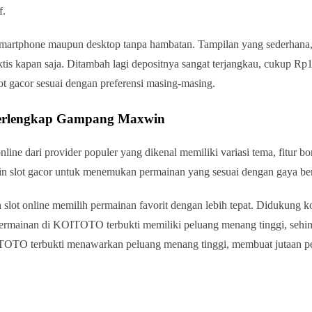
f.
smartphone maupun desktop tanpa hambatan. Tampilan yang sederhana, n
ktis kapan saja. Ditambah lagi depositnya sangat terjangkau, cukup R
ot gacor sesuai dengan preferensi masing-masing.
Terlengkap Gampang Maxwin
e dari provider populer yang dikenal memiliki variasi tema, fitur b
ain slot gacor untuk menemukan permainan yang sesuai dengan gaya b
lot online memilih permainan favorit dengan lebih tepat. Didukung kol
Permainan di KOITOTO terbukti memiliki peluang menang tinggi, sehing
OITOTO terbukti menawarkan peluang menang tinggi, membuat jutaan peci