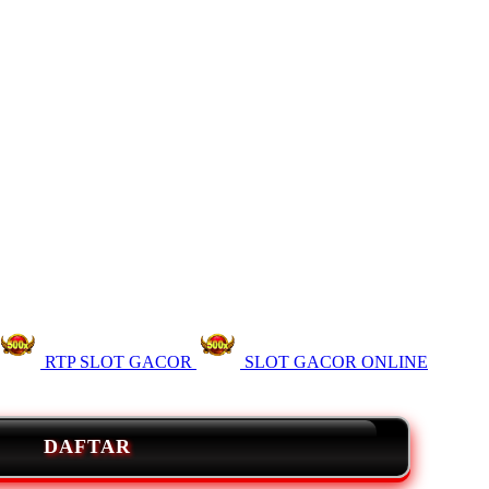
RTP SLOT GACOR
SLOT GACOR ONLINE
DAFTAR