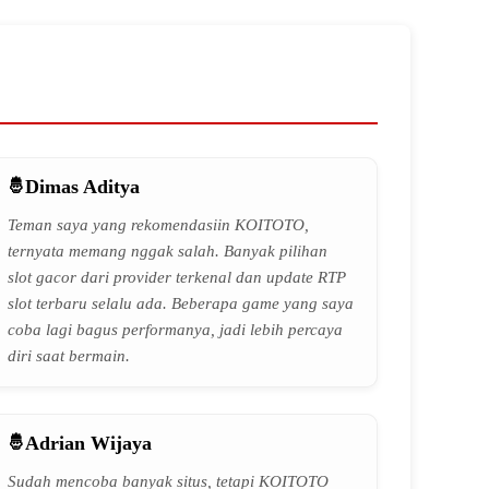
Dimas Aditya
Teman saya yang rekomendasiin KOITOTO,
ternyata memang nggak salah. Banyak pilihan
slot gacor dari provider terkenal dan update RTP
slot terbaru selalu ada. Beberapa game yang saya
coba lagi bagus performanya, jadi lebih percaya
diri saat bermain.
Adrian Wijaya
Sudah mencoba banyak situs, tetapi KOITOTO