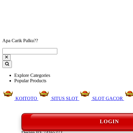
Apa Carik Palku??
Explore Categories
Popular Products
KOITOTO
SITUS SLOT
SLOT GACOR
LOGIN
Design ID: 74165272