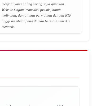
menjadi yang paling sering saya gunakan.
Website ringan, transaksi praktis, bonus
melimpah, dan pilihan permainan dengan RTP
tinggi membuat pengalaman bermain semakin
menarik.