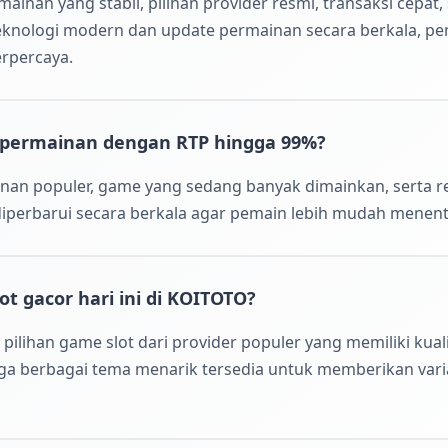
an yang stabil, pilihan provider resmi, transaksi cepat, 
eknologi modern dan update permainan secara berkala, p
rpercaya.
permainan dengan RTP hingga 99%?
inan populer, game yang sedang banyak dimainkan, serta 
t diperbarui secara berkala agar pemain lebih mudah menen
 gacor hari ini di KOITOTO?
lihan game slot dari provider populer yang memiliki kualit
ngga berbagai tema menarik tersedia untuk memberikan vari