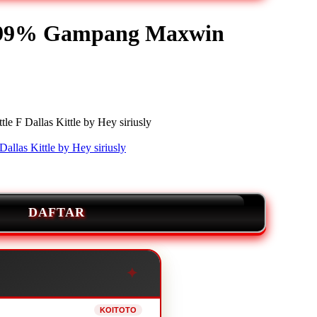
TP 99% Gampang Maxwin
DAFTAR
KOITOTO