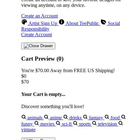
viewing anytime, on any device.
Create an Account
Artist Sign Up
About TeePublic
Social
Responsibility
Create Account
Cart Preview (0)
You're
$70.00
Away from
FREE US Shipping!
$0
$70
Your Cart is empty...
Discover something you'll love!
animals
anime
drinks
fantasy
food
funny
movies
sci-fi
sports
television
vintage