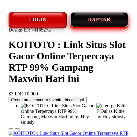
LOGIN
DAFTAR
Design ID: 74165272
KOITOTO : Link Situs Slot
Gacor Online Terpercaya
RTP 99% Gampang
Maxwin Hari Ini
$3
IDR 10.000
Create an account to favorite this design!