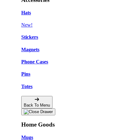
Hats
New!
Stickers
Magnets
Phone Cases
Pins
Totes
Back To Menu
Home Goods
Mugs