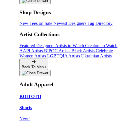
Shop Designs
New Tees on Sale
Newest Designers
Tag Directory
Artist Collections
Featured Designers
Artists to Watch
Creators to Watch
AAPI Artists
BIPOC Artists
Black Artists
Celebrate
Women Artists
LGBTQIA Artists
Ukrainian Artists
Back To Menu
Adult Apparel
KOITOTO
Shorts
New!