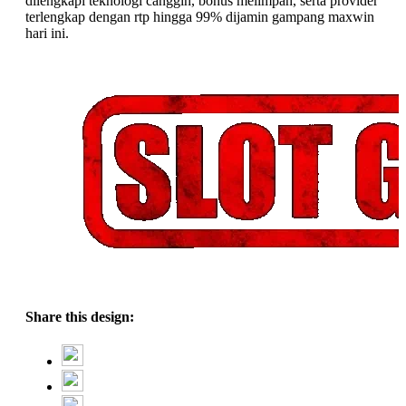
dilengkapi teknologi canggih, bonus melimpah, serta provider
terlengkap dengan rtp hingga 99% dijamin gampang maxwin
hari ini.
Share this design: