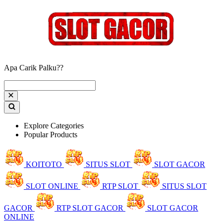
Apa Carik Palku??
Explore Categories
Popular Products
KOITOTO
SITUS SLOT
SLOT GACOR
SLOT ONLINE
RTP SLOT
SITUS SLOT
GACOR
RTP SLOT GACOR
SLOT GACOR
ONLINE