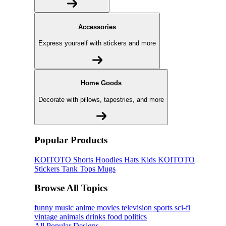
Accessories
Express yourself with stickers and more
Home Goods
Decorate with pillows, tapestries, and more
Popular Products
KOITOTO
Shorts
Hoodies
Hats
Kids KOITOTO
Stickers
Tank Tops
Mugs
Browse All Topics
funny
music
anime
movies
television
sports
sci-fi
vintage
animals
drinks
food
politics
All Popular Designs