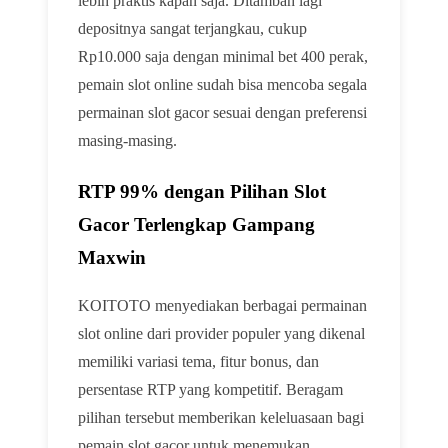
lebih praktis kapan saja. Ditambah lagi
depositnya sangat terjangkau, cukup
Rp10.000 saja dengan minimal bet 400 perak,
pemain slot online sudah bisa mencoba segala
permainan slot gacor sesuai dengan preferensi
masing-masing.
RTP 99% dengan Pilihan Slot
Gacor Terlengkap Gampang
Maxwin
KOITOTO menyediakan berbagai permainan
slot online dari provider populer yang dikenal
memiliki variasi tema, fitur bonus, dan
persentase RTP yang kompetitif. Beragam
pilihan tersebut memberikan keleluasaan bagi
pemain slot gacor untuk menemukan