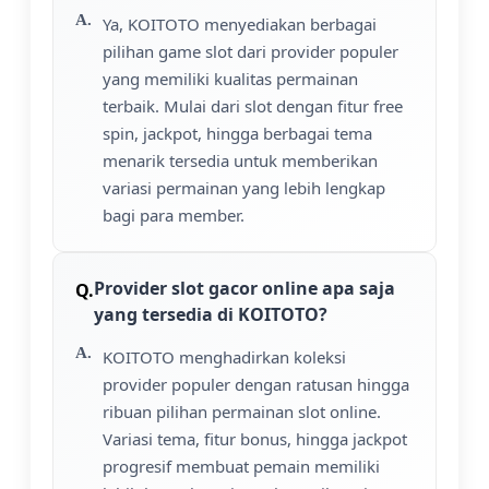
Ya, KOITOTO menyediakan berbagai
pilihan game slot dari provider populer
yang memiliki kualitas permainan
terbaik. Mulai dari slot dengan fitur free
spin, jackpot, hingga berbagai tema
menarik tersedia untuk memberikan
variasi permainan yang lebih lengkap
bagi para member.
Provider slot gacor online apa saja
yang tersedia di KOITOTO?
KOITOTO menghadirkan koleksi
provider populer dengan ratusan hingga
ribuan pilihan permainan slot online.
Variasi tema, fitur bonus, hingga jackpot
progresif membuat pemain memiliki