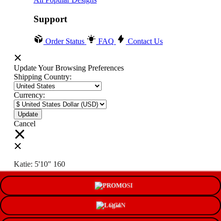
Support
Order Status
FAQ
Contact Us
Update Your Browsing Preferences
Shipping Country:
Currency:
Cancel
Katie:
5'10"
160
PROMO
Select your person:
Male
Female
LOGIN
Height