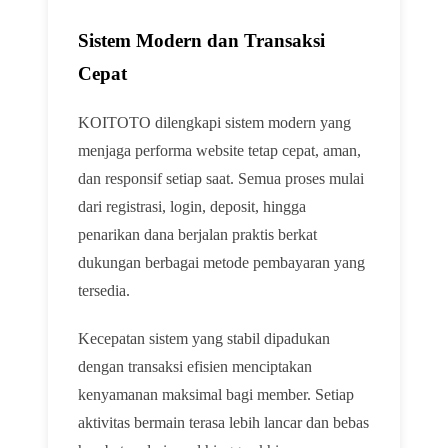
Sistem Modern dan Transaksi
Cepat
KOITOTO dilengkapi sistem modern yang
menjaga performa website tetap cepat, aman,
dan responsif setiap saat. Semua proses mulai
dari registrasi, login, deposit, hingga
penarikan dana berjalan praktis berkat
dukungan berbagai metode pembayaran yang
tersedia.
Kecepatan sistem yang stabil dipadukan
dengan transaksi efisien menciptakan
kenyamanan maksimal bagi member. Setiap
aktivitas bermain terasa lebih lancar dan bebas