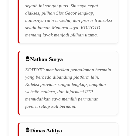
sejauh ini sangat puas. Situsnya cepat
diakses, pilihan Slot Gacor lengkap,
bonusnya rutin tersedia, dan proses transaksi
selalu lancar. Menurut saya, KOITOTO
memang layak menjadi pilihan utama.
Nathan Surya
KOITOTO memberikan pengalaman bermain
yang berbeda dibanding platform lain.
Koleksi provider sangat lengkap, tampilan
website modern, dan informasi RTP
memudahkan saya memilih permainan
favorit setiap kali bermain.
Dimas Aditya