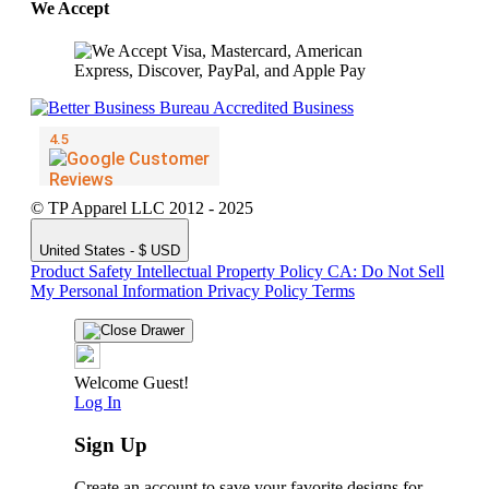
We Accept
© TP Apparel LLC 2012 - 2025
United States - $ USD
Product Safety
Intellectual Property Policy
CA: Do Not Sell
My Personal Information
Privacy Policy
Terms
Welcome Guest!
Log In
Sign Up
Create an account to save your favorite designs for