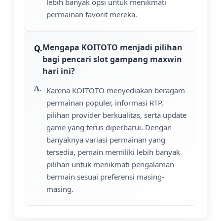
lebih banyak opsi untuk menikmati
permainan favorit mereka.
Mengapa KOITOTO menjadi pilihan
bagi pencari slot gampang maxwin
hari ini?
Karena KOITOTO menyediakan beragam
permainan populer, informasi RTP,
pilihan provider berkualitas, serta update
game yang terus diperbarui. Dengan
banyaknya variasi permainan yang
tersedia, pemain memiliki lebih banyak
pilihan untuk menikmati pengalaman
bermain sesuai preferensi masing-
masing.