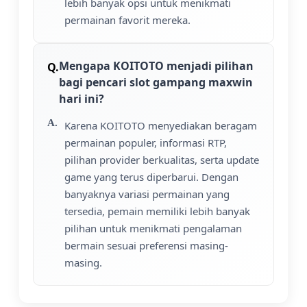
lebih banyak opsi untuk menikmati
permainan favorit mereka.
Mengapa KOITOTO menjadi pilihan
bagi pencari slot gampang maxwin
hari ini?
Karena KOITOTO menyediakan beragam
permainan populer, informasi RTP,
pilihan provider berkualitas, serta update
game yang terus diperbarui. Dengan
banyaknya variasi permainan yang
tersedia, pemain memiliki lebih banyak
pilihan untuk menikmati pengalaman
bermain sesuai preferensi masing-
masing.