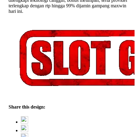
dilengkapi teknologi canggih, bonus melimpah, serta provider
terlengkap dengan rtp hingga 99% dijamin gampang maxwin
hari ini.
Share this design: