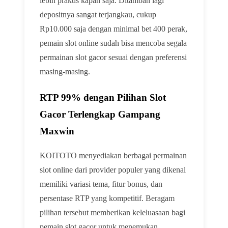
lebih praktis kapan saja. Ditambah lagi
depositnya sangat terjangkau, cukup
Rp10.000 saja dengan minimal bet 400 perak,
pemain slot online sudah bisa mencoba segala
permainan slot gacor sesuai dengan preferensi
masing-masing.
RTP 99% dengan Pilihan Slot
Gacor Terlengkap Gampang
Maxwin
KOITOTO menyediakan berbagai permainan
slot online dari provider populer yang dikenal
memiliki variasi tema, fitur bonus, dan
persentase RTP yang kompetitif. Beragam
pilihan tersebut memberikan keleluasaan bagi
pemain slot gacor untuk menemukan