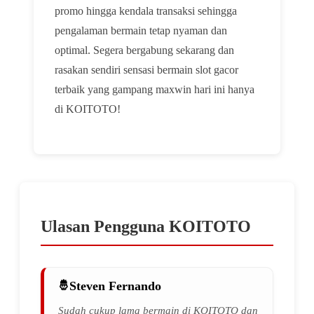
promo hingga kendala transaksi sehingga
pengalaman bermain tetap nyaman dan
optimal. Segera bergabung sekarang dan
rasakan sendiri sensasi bermain slot gacor
terbaik yang gampang maxwin hari ini hanya
di KOITOTO!
Ulasan Pengguna KOITOTO
Steven Fernando
Sudah cukup lama bermain di KOITOTO dan