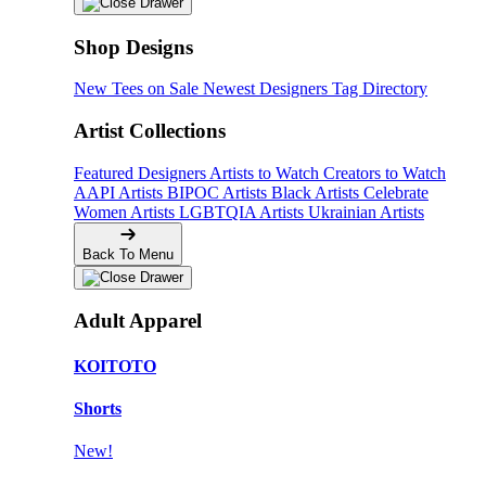
Shop Designs
New Tees on Sale
Newest Designers
Tag Directory
Artist Collections
Featured Designers
Artists to Watch
Creators to Watch
AAPI Artists
BIPOC Artists
Black Artists
Celebrate
Women Artists
LGBTQIA Artists
Ukrainian Artists
Back To Menu
Adult Apparel
KOITOTO
Shorts
New!