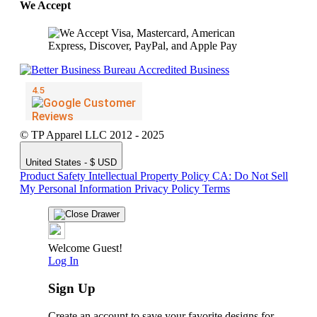
We Accept
© TP Apparel LLC 2012 - 2025
United States - $ USD
Product Safety
Intellectual Property Policy
CA: Do Not Sell
My Personal Information
Privacy Policy
Terms
Welcome Guest!
Log In
Sign Up
Create an account to save your favorite designs for