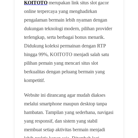
KOITOTO
merupakan link situs slot gacor
online terpercaya yang menghadirkan
pengalaman bermain lebih nyaman dengan
dukungan teknologi modern, pilihan provider
terlengkap, serta berbagai bonus menarik.
Didukung koleksi permainan dengan RTP
hingga 99%, KOITOTO menjadi salah satu
pilihan pemain yang mencari situs slot
berkualitas dengan peluang bermain yang
kompetitif.
Website ini dirancang agar mudah diakses
melalui smartphone maupun desktop tanpa
hambatan. Tampilan yang sederhana, navigasi
yang responsif, dan sistem yang stabil
membuat setiap aktivitas bermain menjadi